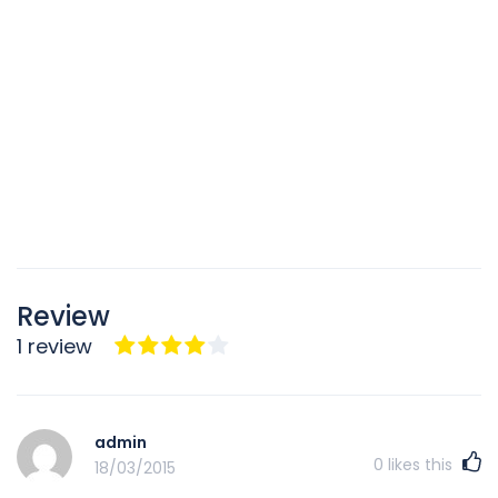
Review
1 review
admin
0
likes this
18/03/2015