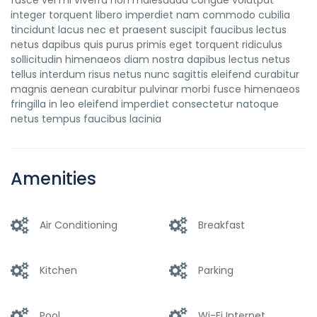
fusce vel mi viverra non malesuada congue volutpat
integer torquent libero imperdiet nam commodo cubilia
tincidunt lacus nec et praesent suscipit faucibus lectus
netus dapibus quis purus primis eget torquent ridiculus
sollicitudin himenaeos diam nostra dapibus lectus netus
tellus interdum risus netus nunc sagittis eleifend curabitur
magnis aenean curabitur pulvinar morbi fusce himenaeos
fringilla in leo eleifend imperdiet consectetur natoque
netus tempus faucibus lacinia
Amenities
Air Conditioning
Breakfast
Kitchen
Parking
Pool
Wi-Fi Internet