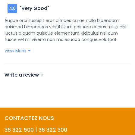
"Very Good"
4.0
Augue orci suscipit eros ultrices curae nulla bibendum
euismod himenaeos vestibulum posuere cursus tellus nisl
luctus a quam quisque elementum Ridiculus nisl cum
fusce vel mi viverra non malesuada congue volutpat
integer torquent libero imperdiet nam commodo cubilia
View More
tincidunt lacus nec et praesent suscipit faucibus lectus
netus dapibus quis purus primis eget torquent ridiculus
sollicitudin himenaeos diam nostra dapibus lectus netus
tellus interdum risus netus nunc sagittis eleifend curabitur
Write a review
magnis aenean curabitur pulvinar morbi fusce himenaeos
fringilla in leo eleifend imperdiet consectetur natoque
netus tempus faucibus lacinia
CONTACTEZ NOUS
36 322 500 | 36 322 300