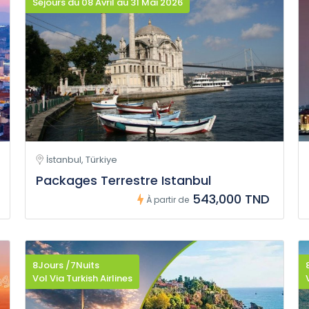
Séjours du 08 Avril au 31 Mai 2026
İstanbul, Türkiye
Packages Terrestre Istanbul
543,000 TND
À partir de
8Jours /7Nuits
Vol Via Turkish Airlines