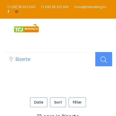
(+216) 36 322 500
(+216) 36 322 300
tunis@ttsbooking.tn
Car Top Search Layout
Date
Sort
Filter