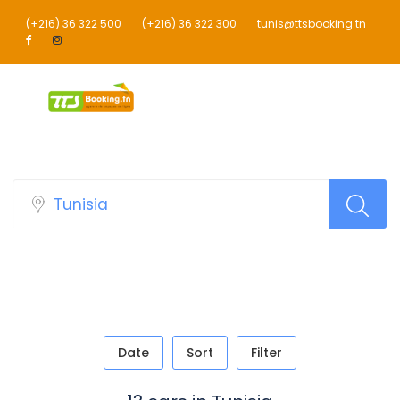
(+216) 36 322 500
(+216) 36 322 300
tunis@ttsbooking.tn
Car Top Search Layout
Date
Sort
Filter