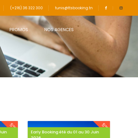
(+216) 36 322 300
tunis@ttsbooking.tn
PROMOS
NOS AGENCES
5%
5%
Juin
Early Booking été du 01 au 30 Juin
2026