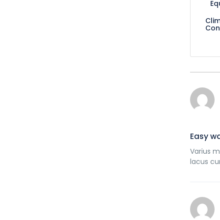
Eq
Cli
Con
Easy wa
Varius m
lacus cu