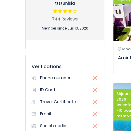
ttstunisia
744 Reviews
Member since Juil 10, 2020
Moas
Amir 
Verifications
Phone number
ID Card
Séjours
2026
Travel Certificate
1er enf
-10 pou
Email
offre v
Social media