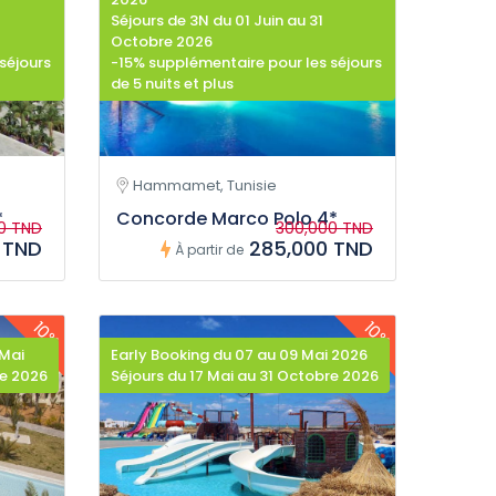
Séjours de 3N du 01 Juin au 31
Octobre 2026
séjours
-15% supplémentaire pour les séjours
de 5 nuits et plus
Hammamet, Tunisie
*
Concorde Marco Polo 4*
0 TND
300,000 TND
 TND
285,000 TND
À partir de
10%
10%
 Mai
Early Booking du 07 au 09 Mai 2026
re 2026
Séjours du 17 Mai au 31 Octobre 2026