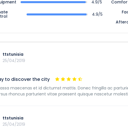
uipment
4.9/5
Comfor
mate
Fac
4.9/5
trol
After
ttstunisia
25/04/2019
y to discover the city
assa maecenas et id dictumst mattis. Donec fringilla ac partur
rsus rhoncus parturient vitae praesent quisque nascetur molesti
ttstunisia
25/04/2019