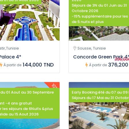
Séjours de 3N du 01 Juin au 31
Octobre 2026
-15% supplémentaire pour les 
de 5 nuits et plus
tir,Tunisie
Sousse, Tunisie
Palace 4*
Concorde Green Park 4
396,00
144,000 TND
376,200
À partir de
À partir de
10%
 du 01 Aout au 30 Septembre
Early Booking été du 07 au 09
Séjours du 17 Mai au 31 Octob
ant -4 ans gratuit
r les séjours de 6Nuits &plus
alide au 15 Aout 2026