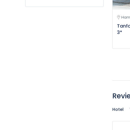
Ham
Tanf
3*
Revi
Hotel