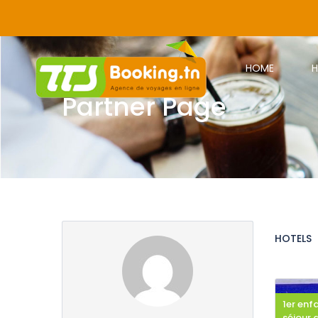
HOME
H
Partner Page
HOTELS
1er enf
séjour 