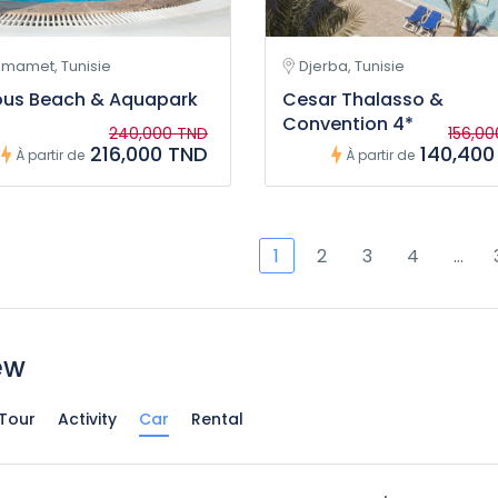
mamet, Tunisie
Djerba, Tunisie
ous Beach & Aquapark
Cesar Thalasso &
Convention 4*
240,000 TND
156,0
216,000 TND
140,400
À partir de
À partir de
1
2
3
4
…
ew
Tour
Activity
Car
Rental