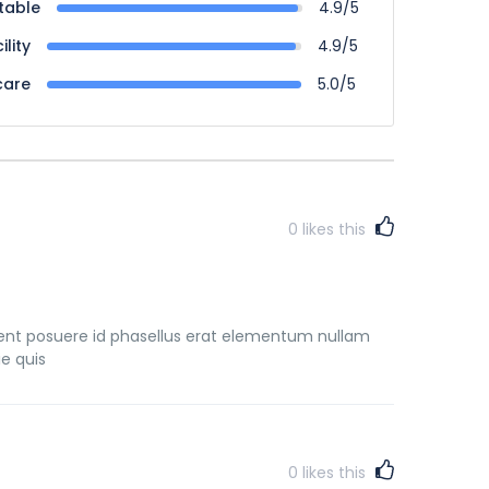
table
4.9/5
ility
4.9/5
care
5.0/5
0
likes this
ient posuere id phasellus erat elementum nullam
e quis
0
likes this