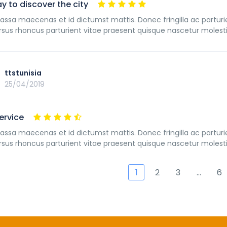
y to discover the city
assa maecenas et id dictumst mattis. Donec fringilla ac partur
rsus rhoncus parturient vitae praesent quisque nascetur molesti
ttstunisia
25/04/2019
ervice
assa maecenas et id dictumst mattis. Donec fringilla ac partur
rsus rhoncus parturient vitae praesent quisque nascetur molesti
1
2
3
…
6