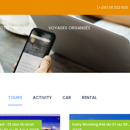
(+216) 36 322 500
ÔTELS EN TUNISIE
VOYAGES ORGANISÉS
CIRCUITS
TOURS
ACTIVITY
CAR
RENTAL
ant -12 ans Gratuit
Early Booking été du 01 au 30 
du 01 au 31 Aout 2026
2026