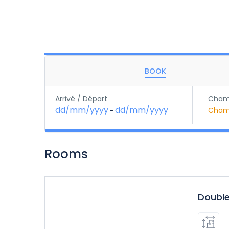
BOOK
Arrivé / Départ
Cham
dd/mm/yyyy
dd/mm/yyyy
Cham
-
Rooms
Doubl