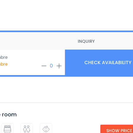
INQUIRY
bre
bre
e room
SHOW PRICE