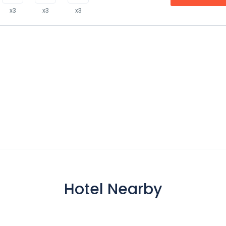
x3
x3
x3
Hotel Nearby