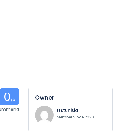
0
Owner
/5
ecommend
ttstunisia
Member Since 2020