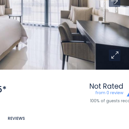
Not Rated
5*
from 0 review
100% of guests r
REVIEWS