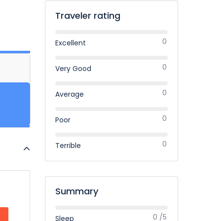
Traveler rating
0
Excellent
0
Very Good
0
Average
0
Poor
0
Terrible
Summary
0 /5
Sleep