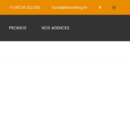
(+216) 36 322 300
tunis@ttsbooking.tn
PROMOS
NOS AGENCES