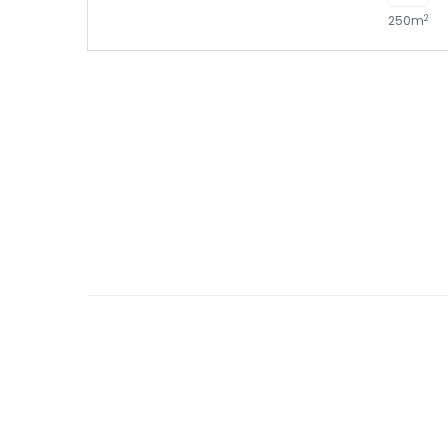
2
250m